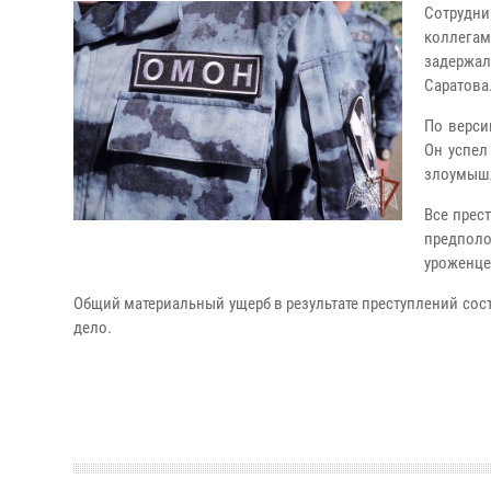
Сотрудни
коллегам
задержал
Саратова
По верси
Он успел
злоумышл
Все прес
предпол
уроженце
Общий материальный ущерб в результате преступлений сос
дело.