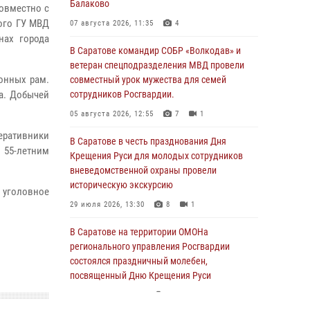
Балаково
овместно с
ого ГУ МВД
07 августа 2026, 11:35
4
нах города
В Саратове командир СОБР «Волкодав» и
ветеран спецподразделения МВД провели
онных рам.
совместный урок мужества для семей
а. Добычей
сотрудников Росгвардии.
05 августа 2026, 12:55
7
1
перативники
В Саратове в честь празднования Дня
 55-летним
Крещения Руси для молодых сотрудников
вневедомственной охраны провели
историческую экскурсию
о уголовное
29 июля 2026, 13:30
8
1
В Саратове на территории ОМОНа
регионального управления Росгвардии
состоялся праздничный молебен,
посвященный Дню Крещения Руси
28 июля 2026, 13:25
7