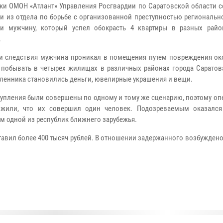
ки ОМОН «Атлант» Управления Росгвардии по Саратовской области с
и из отдела по борьбе с организованной преступностью региональн
и мужчину, который успел обокрасть 4 квартиры в разных райо
.
и следствия мужчина проникал в помещения путем повреждения ок
 побывать в четырех жилищах в различных районах города Саратов
енника становились деньги, ювелирные украшения и вещи.
тупления были совершены по одному и тому же сценарию, поэтому о
ожили, что их совершил один человек. Подозреваемым оказался
м одной из республик ближнего зарубежья.
тавил более 400 тысяч рублей. В отношении задержанного возбужден