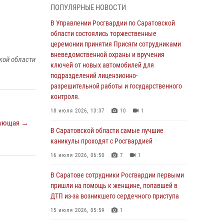
ПОПУЛЯРНЫЕ НОВОСТИ
В Саратовской области сотрудники
Росгвардии помогли вернуться домой
В Управлении Росгвардии по Саратовской
потерявшейся пенсионерке
области состоялись торжественные
церемонии принятия Присяги сотрудниками
21 июля 2026, 10:38
вневедомственной охраны и вручения
кой области
В Управлении Росгвардии по Саратовской
ключей от новых автомобилей для
области состоялись торжественные
подразделений лицензионно-
церемонии принятия Присяги сотрудниками
разрешительной работы и государственного
вневедомственной охраны и вручения
контроля.
ключей от новых автомобилей для
18 июля 2026, 13:37
10
1
подразделений лицензионно-
ующая →
разрешительной работы и государственного
В Саратовской области самые лучшие
контроля.
каникулы проходят с Росгвардией
18 июля 2026, 13:37
10
1
16 июля 2026, 06:50
7
1
В Саратовской области самые лучшие
В Саратове сотрудники Росгвардии первыми
каникулы проходят с Росгвардией
пришли на помощь к женщине, попавшей в
ДТП из-за возникшего сердечного приступа
16 июля 2026, 06:50
7
1
15 июля 2026, 05:59
1
В Саратове сотрудники Росгвардии первыми