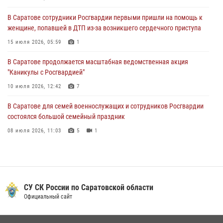
10 июля 2026, 12:42
7
В Саратове сотрудники Росгвардии первыми пришли на помощь к
женщине, попавшей в ДТП из-за возникшего сердечного приступа
В Саратовской области при содействии спецназа Росгвардии
задержан подозреваемый в незаконном обороте наркотиков
15 июля 2026, 05:59
1
10 июля 2026, 12:19
В Саратове продолжается масштабная ведомственная акция
"Каникулы с Росгвардией"
В Саратове для семей военнослужащих и сотрудников Росгвардии
состоялся большой семейный праздник
10 июля 2026, 12:42
7
08 июля 2026, 11:03
5
1
В Саратове для семей военнослужащих и сотрудников Росгвардии
состоялся большой семейный праздник
08 июля 2026, 11:03
5
1
В Саратовской области сотрудники Росгвардии помогли вернуться
домой потерявшейся пенсионерке
21 июля 2026, 10:38
СУ СК России по Саратовской области
В Саратовской области при содействии спецназа Росгвардии
Официальный сайт
задержан подозреваемый в незаконном обороте наркотиков
10 июля 2026, 12:19