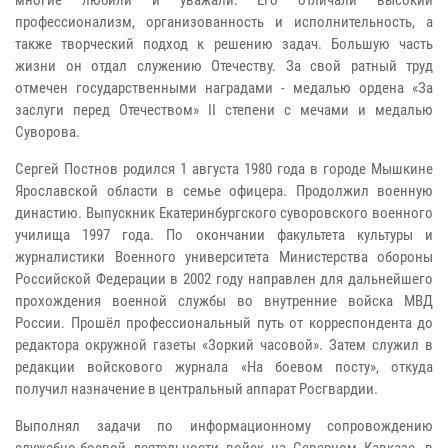
многие любили и уважали. Его отличали высокий
профессионализм, организованность и исполнительность, а
также творческий подход к решению задач. Большую часть
жизни он отдал служению Отечеству. За свой ратный труд
отмечен государственными наградами - медалью ордена «За
заслуги перед Отечеством» II степени с мечами и медалью
Суворова.
Сергей Постнов родился 1 августа 1980 года в городе Мышкине
Ярославской области в семье офицера. Продолжил военную
династию. Выпускник Екатеринбургского суворовского военного
училища 1997 года. По окончании факультета культуры и
журналистики Военного университета Министерства обороны
Российской Федерации в 2002 году направлен для дальнейшего
прохождения военной службы во внутренние войска МВД
России. Прошёл профессиональный путь от корреспондента до
редактора окружной газеты «Зоркий часовой». Затем служил в
редакции войскового журнала «На боевом посту», откуда
получил назначение в центральный аппарат Росгвардии.
Выполнял задачи по информационному сопровождению