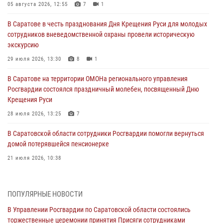
05 августа 2026, 12:55
7
1
В Саратове в честь празднования Дня Крещения Руси для молодых
сотрудников вневедомственной охраны провели историческую
экскурсию
29 июля 2026, 13:30
8
1
В Саратове на территории ОМОНа регионального управления
Росгвардии состоялся праздничный молебен, посвященный Дню
Крещения Руси
28 июля 2026, 13:25
7
В Саратовской области сотрудники Росгвардии помогли вернуться
домой потерявшейся пенсионерке
21 июля 2026, 10:38
В Управлении Росгвардии по Саратовской области состоялись
торжественные церемонии принятия Присяги сотрудниками
ПОПУЛЯРНЫЕ НОВОСТИ
вневедомственной охраны и вручения ключей от новых
автомобилей для подразделений лицензионно-разрешительной
В Управлении Росгвардии по Саратовской области состоялись
работы и государственного контроля.
торжественные церемонии принятия Присяги сотрудниками