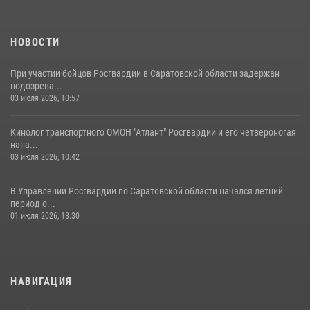
Начальник Управления Росгвардии по Саратовской области
посетил Губернаторский кадетский колледж в городе Балаково
07 августа 2026, 11:35
4
НОВОСТИ
При участии бойцов Росгвардии в Саратовской области задержан
подозрева...
03 июля 2026, 10:57
Кинолог транспортного ОМОН "Атлант" Росгвардии и его четвероногая
напа...
03 июля 2026, 10:42
В Управлении Росгвардии по Саратовской области начался летний
период о...
01 июля 2026, 13:30
НАВИГАЦИЯ