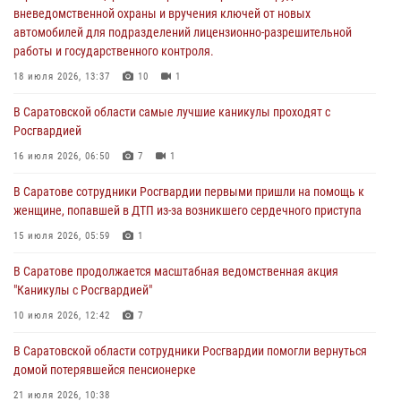
вневедомственной охраны и вручения ключей от новых
18 июля 2026, 13:37
10
1
автомобилей для подразделений лицензионно-разрешительной
работы и государственного контроля.
В Саратовской области самые лучшие каникулы проходят с
Росгвардией
18 июля 2026, 13:37
10
1
16 июля 2026, 06:50
7
1
В Саратовской области самые лучшие каникулы проходят с
Росгвардией
В Саратове сотрудники Росгвардии первыми пришли на помощь к
женщине, попавшей в ДТП из-за возникшего сердечного приступа
16 июля 2026, 06:50
7
1
15 июля 2026, 05:59
1
В Саратове сотрудники Росгвардии первыми пришли на помощь к
женщине, попавшей в ДТП из-за возникшего сердечного приступа
В Саратове продолжается масштабная ведомственная акция
"Каникулы с Росгвардией"
15 июля 2026, 05:59
1
10 июля 2026, 12:42
7
В Саратове продолжается масштабная ведомственная акция
"Каникулы с Росгвардией"
В Саратовской области при содействии спецназа Росгвардии
задержан подозреваемый в незаконном обороте наркотиков
10 июля 2026, 12:42
7
10 июля 2026, 12:19
В Саратовской области сотрудники Росгвардии помогли вернуться
домой потерявшейся пенсионерке
21 июля 2026, 10:38