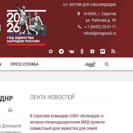
ВЕРСИЯ ДЛЯ СЛАБОВИДЯЩИХ
410056, г. Саратов
ул. Рабочая д. 59
И
+ 7 (8452) 20-07-71
info64@rosgvard.ru
Ы
ПРЕСС-СЛУЖБА
ЛЕНТА НОВОСТЕЙ
 ДНР
В Саратове командир СОБР «Волкодав» и
ветеран спецподразделения МВД провели
в Донецкой
совместный урок мужества для семей
отанковых