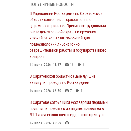
ПОПУЛЯРНЫЕ НОВОСТИ
области состоялись торжественные
церемонии принятия Присяги сотрудниками
В Управлении Росгвардии по Саратовской
вневедомственной охраны и вручения
области состоялись торжественные
ключей от новых автомобилей для
церемонии принятия Присяги сотрудниками
подразделений лицензионно-
вневедомственной охраны и вручения
разрешительной работы и государственного
ключей от новых автомобилей для
контроля.
подразделений лицензионно-
разрешительной работы и государственного
18 июля 2026, 13:37
10
1
контроля.
В Саратовской области самые лучшие
18 июля 2026, 13:37
10
1
каникулы проходят с Росгвардией
В Саратовской области самые лучшие
16 июля 2026, 06:50
7
1
каникулы проходят с Росгвардией
В Саратове сотрудники Росгвардии первыми
16 июля 2026, 06:50
7
1
пришли на помощь к женщине, попавшей в
ДТП из-за возникшего сердечного приступа
В Саратове сотрудники Росгвардии первыми
пришли на помощь к женщине, попавшей в
15 июля 2026, 05:59
1
ДТП из-за возникшего сердечного приступа
В Саратове продолжается масштабная
15 июля 2026, 05:59
1
ведомственная акция "Каникулы с