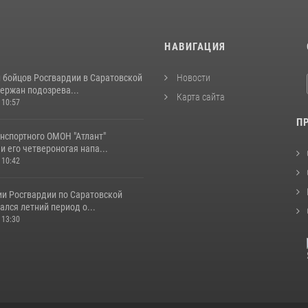
И
НАВИГАЦИЯ
и бойцов Росгвардии в Саратовской
Новости
ержан подозрева...
Карта сайта
 10:57
П
нспортного ОМОН "Атлант"
и его четвероногая напа...
 10:42
ии Росгвардии по Саратовской
ался летний период о...
 13:30