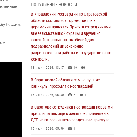
ПОПУЛЯРНЫЕ НОВОСТИ
области состоялись торжественные
тавленные
церемонии принятия Присяги сотрудниками
В Управлении Росгвардии по Саратовской
вневедомственной охраны и вручения
области состоялись торжественные
жбу России,
ключей от новых автомобилей для
церемонии принятия Присяги сотрудниками
подразделений лицензионно-
вневедомственной охраны и вручения
разрешительной работы и государственного
ключей от новых автомобилей для
ком.
контроля.
подразделений лицензионно-
разрешительной работы и государственного
18 июля 2026, 13:37
10
1
контроля.
В Саратовской области самые лучшие
18 июля 2026, 13:37
10
1
каникулы проходят с Росгвардией
В Саратовской области самые лучшие
16 июля 2026, 06:50
7
1
каникулы проходят с Росгвардией
В Саратове сотрудники Росгвардии первыми
16 июля 2026, 06:50
7
1
пришли на помощь к женщине, попавшей в
ДТП из-за возникшего сердечного приступа
В Саратове сотрудники Росгвардии первыми
пришли на помощь к женщине, попавшей в
15 июля 2026, 05:59
1
ДТП из-за возникшего сердечного приступа
В Саратове продолжается масштабная
15 июля 2026, 05:59
1
ведомственная акция "Каникулы с