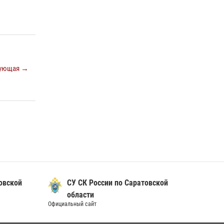
В Саратове в честь празднования Дня
Крещения Руси для молодых сотрудников
вневедомственной охраны провели
историческую экскурсию
29 июля 2026, 13:30
8
1
ующая →
В Саратове на территории ОМОНа
регионального управления Росгвардии
состоялся праздничный молебен,
посвященный Дню Крещения Руси
28 июля 2026, 13:25
7
В Саратове командир СОБР «Волкодав» и
ветеран спецподразделения МВД провели
совместный урок мужества для семей
сотрудников Росгвардии.
овской
СУ СК России по Саратовской
05 августа 2026, 12:55
7
1
области
Официальный сайт