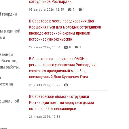
сотрудников Росгвардии.
05 августа 2026, 12:55
7
1
й гвардии
В Саратове в честь празднования Дня
Крещения Руси для молодых сотрудников
ом в единой
вневедомственной охраны провели
в и
историческую экскурсию
29 июля 2026, 13:30
8
1
ованной
В Саратове на территории ОМОНа
объектов,
регионального управления Росгвардии
ям работы.
состоялся праздничный молебен,
посвященный Дню Крещения Руси
м
ются на
28 июля 2026, 13:25
7
В Саратовской области сотрудники
пециальной
Росгвардии помогли вернуться домой
потерявшейся пенсионерке
21 июля 2026, 10:38
В Управлении Росгвардии по Саратовской
пени