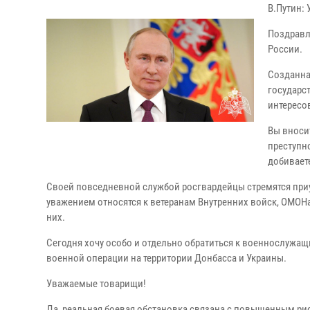
В.Путин:
Поздравл
России.
Созданна
государс
интересо
Вы вноси
преступн
добивает
Своей повседневной службой росгвардейцы стремятся при
уважением относятся к ветеранам Внутренних войск, ОМОНа
них.
Сегодня хочу особо и отдельно обратиться к военнослужа
военной операции на территории Донбасса и Украины.
Уважаемые товарищи!
Да, реальная боевая обстановка связана с повышенным рис