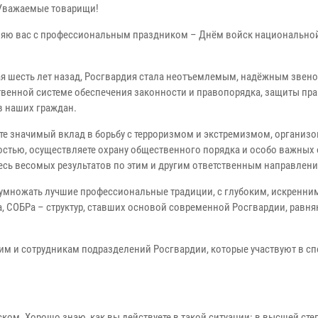
 Уважаемые товарищи!
яю вас с профессиональным праздником – Днём войск национально
я шесть лет назад, Росгвардия стала неотъемлемым, надёжным звен
твенной системе обеспечения законности и правопорядка, защиты пра
в наших граждан.
те значимый вклад в борьбу с терроризмом и экстремизмом, организ
остью, осуществляете охрану общественного порядка и особо важных 
есь весомых результатов по этим и другим ответственным направлени
умножать лучшие профессиональные традиции, с глубоким, искренни
, СОБРа – структур, ставших основой современной Росгвардии, равня
щим и сотрудникам подразделений Росгвардии, которые участвуют в с
ком. Хорошо знаю, как вы действуете в такой ситуации: в высшей сте