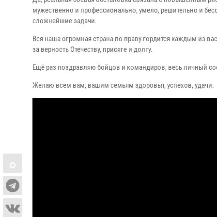
мужественно и профессионально, умело, решительно и бесс
сложнейшие задачи.
Вся наша огромная страна по праву гордится каждым из вас
за верность Отечеству, присяге и долгу.
Ещё раз поздравляю бойцов и командиров, весь личный со
Желаю всем вам, вашим семьям здоровья, успехов, удачи.