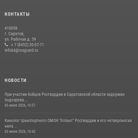
Росгвардии состоялся праздничный молебен, посвященный Дню
Крещения Руси
КОНТАКТЫ
28 июля 2026, 13:25
7
410056
В Саратове командир СОБР «Волкодав» и ветеран
г. Саратов,
спецподразделения МВД провели совместный урок мужества для
ул. Рабочая д. 59
семей сотрудников Росгвардии.
+ 7 (8452) 20-07-71
info64@rosgvard.ru
05 августа 2026, 12:55
7
1
Начальник Управления Росгвардии по Саратовской области
посетил Губернаторский кадетский колледж в городе Балаково
07 августа 2026, 11:35
4
НОВОСТИ
При участии бойцов Росгвардии в Саратовской области задержан
подозрева...
03 июля 2026, 10:57
Кинолог транспортного ОМОН "Атлант" Росгвардии и его четвероногая
напа...
03 июля 2026, 10:42