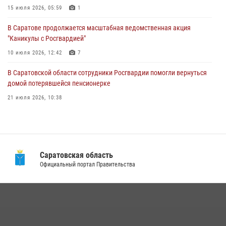
"Каникулы с Росгвардией"
15 июля 2026, 05:59
1
10 июля 2026, 12:42
7
В Саратове продолжается масштабная ведомственная акция
"Каникулы с Росгвардией"
В Саратовской области при содействии спецназа Росгвардии
задержан подозреваемый в незаконном обороте наркотиков
10 июля 2026, 12:42
7
10 июля 2026, 12:19
В Саратовской области сотрудники Росгвардии помогли вернуться
домой потерявшейся пенсионерке
21 июля 2026, 10:38
В Саратовской области при содействии спецназа Росгвардии
задержан подозреваемый в незаконном обороте наркотиков
10 июля 2026, 12:19
Саратовская область
В Саратове в честь празднования Дня Крещения Руси для молодых
Официальный портал Правительства
сотрудников вневедомственной охраны провели историческую
экскурсию
29 июля 2026, 13:30
8
1
В Саратове на территории ОМОНа регионального управления