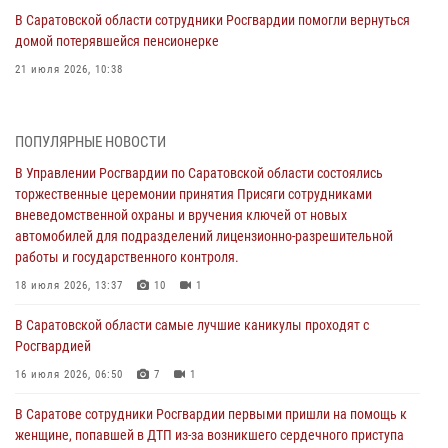
В Саратовской области сотрудники Росгвардии помогли вернуться
домой потерявшейся пенсионерке
21 июля 2026, 10:38
В Управлении Росгвардии по Саратовской области состоялись
торжественные церемонии принятия Присяги сотрудниками
ПОПУЛЯРНЫЕ НОВОСТИ
вневедомственной охраны и вручения ключей от новых
автомобилей для подразделений лицензионно-разрешительной
В Управлении Росгвардии по Саратовской области состоялись
работы и государственного контроля.
торжественные церемонии принятия Присяги сотрудниками
вневедомственной охраны и вручения ключей от новых
18 июля 2026, 13:37
10
1
автомобилей для подразделений лицензионно-разрешительной
работы и государственного контроля.
В Саратовской области самые лучшие каникулы проходят с
Росгвардией
18 июля 2026, 13:37
10
1
16 июля 2026, 06:50
7
1
В Саратовской области самые лучшие каникулы проходят с
Росгвардией
В Саратове сотрудники Росгвардии первыми пришли на помощь к
женщине, попавшей в ДТП из-за возникшего сердечного приступа
16 июля 2026, 06:50
7
1
15 июля 2026, 05:59
1
В Саратове сотрудники Росгвардии первыми пришли на помощь к
женщине, попавшей в ДТП из-за возникшего сердечного приступа
В Саратове продолжается масштабная ведомственная акция