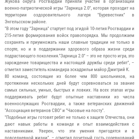
Жукова округа Росгвардии приняли участие в организации
военно-патриотической игры "Зарница 2.0", которая проходит на
территории оздоровительного лагеря "Буревестник" в
Энгельсском районе.
"В этом году "Зарница" стартует под эгидой 10-летия Росгвардии и
215-летия формирования войск правопорядка. Мы продолжаем
сохранять и приумножать наши славные традиции не только в
спорте, но и в поддержании здорового образа жизни среди
подрастающего поколения."Зарница 2.0" – это не просто игра, это
зарождение товарищества и настоящей дружбы среди ребят", –
отметил заместитель командира эскадрильи майор Дмитрий К.
80 команд, состоящие из более чем 800 школьников, на
протяжении нескольких дней будут соревноваться за звание
самых сильных, умных, быстрых и ловких. На всех этапах игры
поддерживать ребят будут опытные наставники из числа
военнослужащих Росгвардии, а также ветеранских движений
"Ассоциация ветеранов СВО" и "Часовые на посту".
"Подобные игры готовят ребят не только к защите Отечества, они
дают навык работы в команде и опыт взаимодействия с
наставниками. Уверен, что эти умения пригодятся и в
повседневной жизни", – отметил почетный гость соревнований