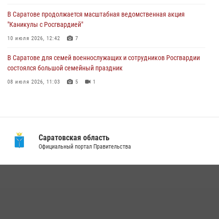
10 июля 2026, 12:19
В Саратове продолжается масштабная ведомственная акция
"Каникулы с Росгвардией"
В Саратове для семей военнослужащих и сотрудников Росгвардии
состоялся большой семейный праздник
10 июля 2026, 12:42
7
08 июля 2026, 11:03
5
1
В Саратове для семей военнослужащих и сотрудников Росгвардии
состоялся большой семейный праздник
08 июля 2026, 11:03
5
1
В Саратовской области сотрудники Росгвардии помогли вернуться
домой потерявшейся пенсионерке
21 июля 2026, 10:38
Саратовская область
В Саратовской области при содействии спецназа Росгвардии
Официальный портал Правительства
задержан подозреваемый в незаконном обороте наркотиков
10 июля 2026, 12:19
В Саратове в честь празднования Дня Крещения Руси для молодых
сотрудников вневедомственной охраны провели историческую
экскурсию