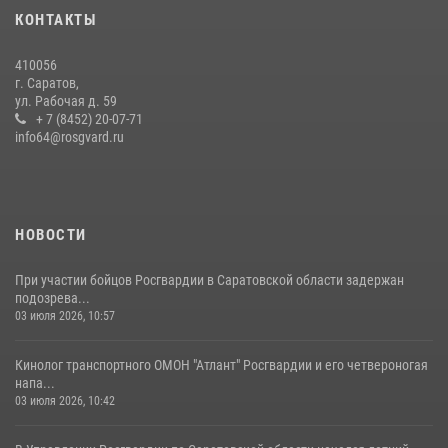
29 июля 2026, 13:30
8
1
КОНТАКТЫ
В Саратове на территории ОМОНа регионального управления
410056
Росгвардии состоялся праздничный молебен, посвященный Дню
г. Саратов,
Крещения Руси
ул. Рабочая д. 59
28 июля 2026, 13:25
+ 7 (8452) 20-07-71
7
info64@rosgvard.ru
В Саратове командир СОБР «Волкодав» и ветеран
спецподразделения МВД провели совместный урок мужества для
семей сотрудников Росгвардии.
05 августа 2026, 12:55
7
1
НОВОСТИ
При участии бойцов Росгвардии в Саратовской области задержан
подозрева...
03 июля 2026, 10:57
Кинолог транспортного ОМОН "Атлант" Росгвардии и его четвероногая
напа...
03 июля 2026, 10:42