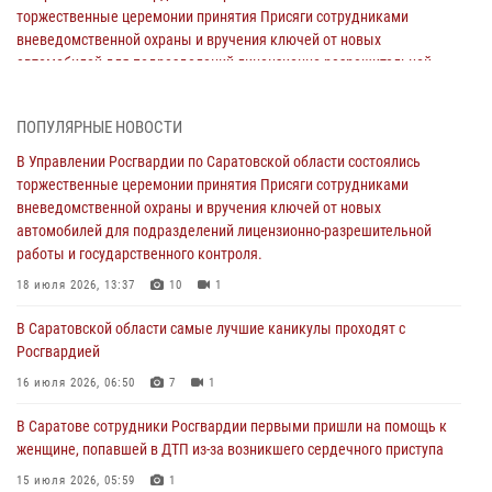
торжественные церемонии принятия Присяги сотрудниками
вневедомственной охраны и вручения ключей от новых
автомобилей для подразделений лицензионно-разрешительной
работы и государственного контроля.
18 июля 2026, 13:37
10
1
ПОПУЛЯРНЫЕ НОВОСТИ
В Саратовской области самые лучшие каникулы проходят с
В Управлении Росгвардии по Саратовской области состоялись
Росгвардией
торжественные церемонии принятия Присяги сотрудниками
вневедомственной охраны и вручения ключей от новых
16 июля 2026, 06:50
7
1
автомобилей для подразделений лицензионно-разрешительной
работы и государственного контроля.
В Саратове сотрудники Росгвардии первыми пришли на помощь к
женщине, попавшей в ДТП из-за возникшего сердечного приступа
18 июля 2026, 13:37
10
1
15 июля 2026, 05:59
1
В Саратовской области самые лучшие каникулы проходят с
Росгвардией
В Саратове продолжается масштабная ведомственная акция
"Каникулы с Росгвардией"
16 июля 2026, 06:50
7
1
10 июля 2026, 12:42
7
В Саратове сотрудники Росгвардии первыми пришли на помощь к
женщине, попавшей в ДТП из-за возникшего сердечного приступа
В Саратовской области при содействии спецназа Росгвардии
задержан подозреваемый в незаконном обороте наркотиков
15 июля 2026, 05:59
1