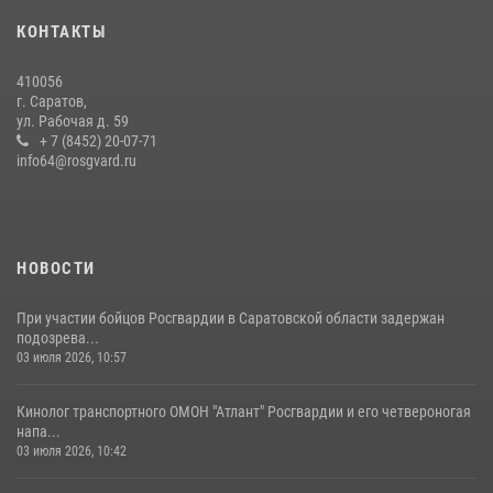
Крещения Руси
КОНТАКТЫ
28 июля 2026, 13:25
7
410056
В Саратове командир СОБР «Волкодав» и ветеран
г. Саратов,
спецподразделения МВД провели совместный урок мужества для
ул. Рабочая д. 59
семей сотрудников Росгвардии.
+ 7 (8452) 20-07-71
info64@rosgvard.ru
05 августа 2026, 12:55
7
1
Начальник Управления Росгвардии по Саратовской области
посетил Губернаторский кадетский колледж в городе Балаково
07 августа 2026, 11:35
4
НОВОСТИ
При участии бойцов Росгвардии в Саратовской области задержан
подозрева...
03 июля 2026, 10:57
Кинолог транспортного ОМОН "Атлант" Росгвардии и его четвероногая
напа...
03 июля 2026, 10:42