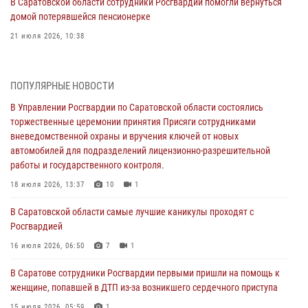
В Саратовской области сотрудники Росгвардии помогли вернуться
домой потерявшейся пенсионерке
21 июля 2026, 10:38
В Управлении Росгвардии по Саратовской области состоялись
торжественные церемонии принятия Присяги сотрудниками
ПОПУЛЯРНЫЕ НОВОСТИ
вневедомственной охраны и вручения ключей от новых
автомобилей для подразделений лицензионно-разрешительной
В Управлении Росгвардии по Саратовской области состоялись
работы и государственного контроля.
торжественные церемонии принятия Присяги сотрудниками
вневедомственной охраны и вручения ключей от новых
18 июля 2026, 13:37
10
1
автомобилей для подразделений лицензионно-разрешительной
работы и государственного контроля.
В Саратовской области самые лучшие каникулы проходят с
Росгвардией
18 июля 2026, 13:37
10
1
16 июля 2026, 06:50
7
1
В Саратовской области самые лучшие каникулы проходят с
Росгвардией
В Саратове сотрудники Росгвардии первыми пришли на помощь к
женщине, попавшей в ДТП из-за возникшего сердечного приступа
16 июля 2026, 06:50
7
1
15 июля 2026, 05:59
1
В Саратове сотрудники Росгвардии первыми пришли на помощь к
женщине, попавшей в ДТП из-за возникшего сердечного приступа
В Саратове продолжается масштабная ведомственная акция
"Каникулы с Росгвардией"
15 июля 2026, 05:59
1