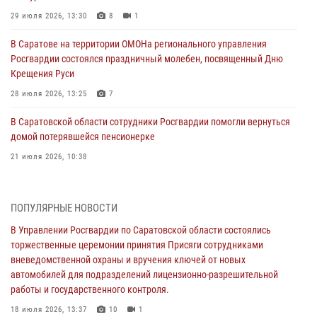
29 июля 2026, 13:30
8
1
В Саратове на территории ОМОНа регионального управления
Росгвардии состоялся праздничный молебен, посвященный Дню
Крещения Руси
28 июля 2026, 13:25
7
В Саратовской области сотрудники Росгвардии помогли вернуться
домой потерявшейся пенсионерке
21 июля 2026, 10:38
В Управлении Росгвардии по Саратовской области состоялись
торжественные церемонии принятия Присяги сотрудниками
ПОПУЛЯРНЫЕ НОВОСТИ
вневедомственной охраны и вручения ключей от новых
автомобилей для подразделений лицензионно-разрешительной
В Управлении Росгвардии по Саратовской области состоялись
работы и государственного контроля.
торжественные церемонии принятия Присяги сотрудниками
вневедомственной охраны и вручения ключей от новых
18 июля 2026, 13:37
10
1
автомобилей для подразделений лицензионно-разрешительной
работы и государственного контроля.
В Саратовской области самые лучшие каникулы проходят с
Росгвардией
18 июля 2026, 13:37
10
1