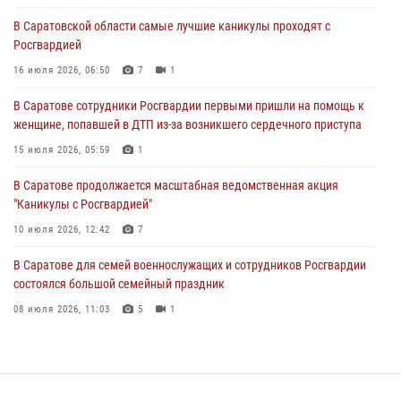
16 июля 2026, 06:50
7
1
В Саратовской области самые лучшие каникулы проходят с
Росгвардией
В Саратове сотрудники Росгвардии первыми пришли на помощь к
женщине, попавшей в ДТП из-за возникшего сердечного приступа
16 июля 2026, 06:50
7
1
15 июля 2026, 05:59
1
В Саратове сотрудники Росгвардии первыми пришли на помощь к
женщине, попавшей в ДТП из-за возникшего сердечного приступа
В Саратове продолжается масштабная ведомственная акция
"Каникулы с Росгвардией"
15 июля 2026, 05:59
1
10 июля 2026, 12:42
7
В Саратове продолжается масштабная ведомственная акция
"Каникулы с Росгвардией"
В Саратовской области при содействии спецназа Росгвардии
задержан подозреваемый в незаконном обороте наркотиков
10 июля 2026, 12:42
7
10 июля 2026, 12:19
В Саратове для семей военнослужащих и сотрудников Росгвардии
состоялся большой семейный праздник
08 июля 2026, 11:03
5
1
В Саратовской области сотрудники Росгвардии помогли вернуться
домой потерявшейся пенсионерке
21 июля 2026, 10:38