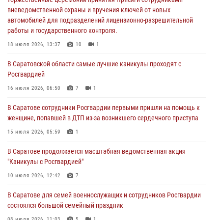
вневедомственной охраны и вручения ключей от новых
18 июля 2026, 13:37
10
1
автомобилей для подразделений лицензионно-разрешительной
работы и государственного контроля.
В Саратовской области самые лучшие каникулы проходят с
Росгвардией
18 июля 2026, 13:37
10
1
16 июля 2026, 06:50
7
1
В Саратовской области самые лучшие каникулы проходят с
Росгвардией
В Саратове сотрудники Росгвардии первыми пришли на помощь к
женщине, попавшей в ДТП из-за возникшего сердечного приступа
16 июля 2026, 06:50
7
1
15 июля 2026, 05:59
1
В Саратове сотрудники Росгвардии первыми пришли на помощь к
женщине, попавшей в ДТП из-за возникшего сердечного приступа
В Саратове продолжается масштабная ведомственная акция
"Каникулы с Росгвардией"
15 июля 2026, 05:59
1
10 июля 2026, 12:42
7
В Саратове продолжается масштабная ведомственная акция
"Каникулы с Росгвардией"
В Саратовской области при содействии спецназа Росгвардии
задержан подозреваемый в незаконном обороте наркотиков
10 июля 2026, 12:42
7
10 июля 2026, 12:19
В Саратове для семей военнослужащих и сотрудников Росгвардии
состоялся большой семейный праздник
08 июля 2026, 11:03
5
1