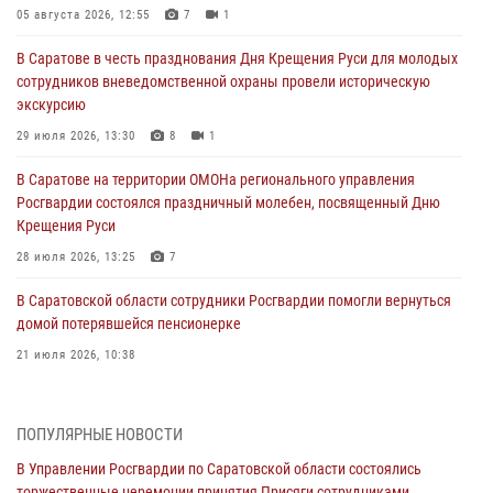
05 августа 2026, 12:55
7
1
В Саратове в честь празднования Дня Крещения Руси для молодых
сотрудников вневедомственной охраны провели историческую
экскурсию
29 июля 2026, 13:30
8
1
В Саратове на территории ОМОНа регионального управления
Росгвардии состоялся праздничный молебен, посвященный Дню
Крещения Руси
28 июля 2026, 13:25
7
В Саратовской области сотрудники Росгвардии помогли вернуться
домой потерявшейся пенсионерке
21 июля 2026, 10:38
В Управлении Росгвардии по Саратовской области состоялись
торжественные церемонии принятия Присяги сотрудниками
ПОПУЛЯРНЫЕ НОВОСТИ
вневедомственной охраны и вручения ключей от новых
автомобилей для подразделений лицензионно-разрешительной
В Управлении Росгвардии по Саратовской области состоялись
работы и государственного контроля.
торжественные церемонии принятия Присяги сотрудниками