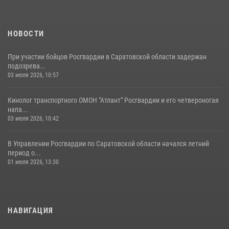
спецподразделения МВД провели совместный урок мужества для
семей сотрудников Росгвардии.
05 августа 2026, 12:55
7
1
НОВОСТИ
При участии бойцов Росгвардии в Саратовской области задержан
подозрева...
03 июля 2026, 10:57
Кинолог транспортного ОМОН "Атлант" Росгвардии и его четвероногая
напа...
03 июля 2026, 10:42
В Управлении Росгвардии по Саратовской области начался летний
период о...
01 июля 2026, 13:30
НАВИГАЦИЯ