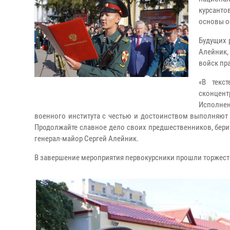
курсанто
основы о
Будущих 
Алейник,
войск пра
«В текс
сконцен
Исполне
военного института с честью и достоинством выполняют
Продолжайте славное дело своих предшественников, берит
генерал-майор Сергей Алейник.
В завершение мероприятия первокурсники прошли торжес