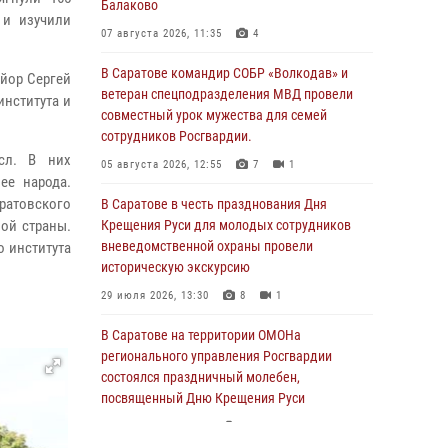
Балаково
 и изучили
07 августа 2026, 11:35
4
В Саратове командир СОБР «Волкодав» и
айор Сергей
ветеран спецподразделения МВД провели
института и
совместный урок мужества для семей
сотрудников Росгвардии.
сл. В них
05 августа 2026, 12:55
7
1
ее народа.
ратовского
В Саратове в честь празднования Дня
ой страны.
Крещения Руси для молодых сотрудников
вневедомственной охраны провели
о института
историческую экскурсию
29 июля 2026, 13:30
8
1
В Саратове на территории ОМОНа
регионального управления Росгвардии
состоялся праздничный молебен,
посвященный Дню Крещения Руси
28 июля 2026, 13:25
7