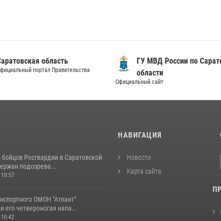
Саратовская область
ГУ МВД России по Сарат
фициальный портал Правительства
области
Официальный сайт
И
НАВИГАЦИЯ
и бойцов Росгвардии в Саратовской
Новости
ержан подозрева...
Карта сайта
 10:57
П
нспортного ОМОН "Атлант"
и его четвероногая напа...
 10:42