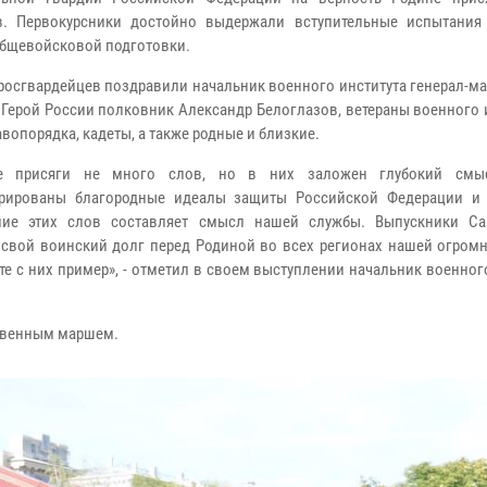
в. Первокурсники достойно выдержали вступительные испытания
бщевойсковой подготовки.
росгвардейцев поздравили начальник военного института генерал-м
 Герой России полковник Александр Белоглазов, ветераны военного 
вопорядка, кадеты, а также родные и близкие.
те присяги не много слов, но в них заложен глубокий смы
трированы благородные идеалы защиты Российской Федерации и 
ние этих слов составляет смысл нашей службы. Выпускники Са
 свой воинский долг перед Родиной во всех регионах нашей огромн
е с них пример», - отметил в своем выступлении начальник военног
твенным маршем.