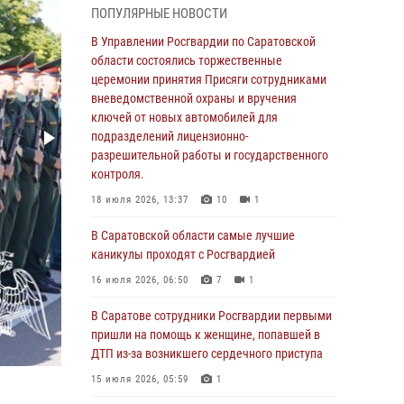
ПОПУЛЯРНЫЕ НОВОСТИ
В Саратовской области сотрудники
Росгвардии помогли вернуться домой
В Управлении Росгвардии по Саратовской
потерявшейся пенсионерке
области состоялись торжественные
церемонии принятия Присяги сотрудниками
21 июля 2026, 10:38
вневедомственной охраны и вручения
В Управлении Росгвардии по Саратовской
ключей от новых автомобилей для
области состоялись торжественные
подразделений лицензионно-
церемонии принятия Присяги сотрудниками
разрешительной работы и государственного
вневедомственной охраны и вручения
контроля.
ключей от новых автомобилей для
18 июля 2026, 13:37
10
1
подразделений лицензионно-
разрешительной работы и государственного
В Саратовской области самые лучшие
контроля.
каникулы проходят с Росгвардией
18 июля 2026, 13:37
10
1
16 июля 2026, 06:50
7
1
В Саратовской области самые лучшие
В Саратове сотрудники Росгвардии первыми
каникулы проходят с Росгвардией
пришли на помощь к женщине, попавшей в
ДТП из-за возникшего сердечного приступа
16 июля 2026, 06:50
7
1
15 июля 2026, 05:59
1
В Саратове сотрудники Росгвардии первыми