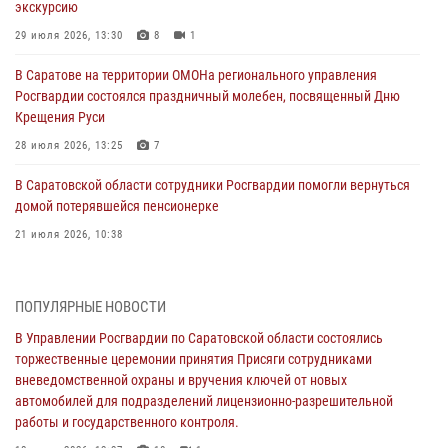
экскурсию
29 июля 2026, 13:30
8
1
В Саратове на территории ОМОНа регионального управления
Росгвардии состоялся праздничный молебен, посвященный Дню
Крещения Руси
28 июля 2026, 13:25
7
В Саратовской области сотрудники Росгвардии помогли вернуться
домой потерявшейся пенсионерке
21 июля 2026, 10:38
В Управлении Росгвардии по Саратовской области состоялись
торжественные церемонии принятия Присяги сотрудниками
ПОПУЛЯРНЫЕ НОВОСТИ
вневедомственной охраны и вручения ключей от новых
автомобилей для подразделений лицензионно-разрешительной
В Управлении Росгвардии по Саратовской области состоялись
работы и государственного контроля.
торжественные церемонии принятия Присяги сотрудниками
вневедомственной охраны и вручения ключей от новых
18 июля 2026, 13:37
10
1
автомобилей для подразделений лицензионно-разрешительной
работы и государственного контроля.
В Саратовской области самые лучшие каникулы проходят с
Росгвардией