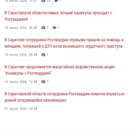
18 июля 2026, 13:37
10
1
16 июля 2026, 06:50
7
1
В Саратовской области самые лучшие каникулы проходят с
Росгвардией
В Саратове сотрудники Росгвардии первыми пришли на помощь к
женщине, попавшей в ДТП из-за возникшего сердечного приступа
16 июля 2026, 06:50
7
1
15 июля 2026, 05:59
1
В Саратове сотрудники Росгвардии первыми пришли на помощь к
женщине, попавшей в ДТП из-за возникшего сердечного приступа
В Саратове продолжается масштабная ведомственная акция
"Каникулы с Росгвардией"
15 июля 2026, 05:59
1
10 июля 2026, 12:42
7
В Саратове продолжается масштабная ведомственная акция
"Каникулы с Росгвардией"
В Саратовской области при содействии спецназа Росгвардии
задержан подозреваемый в незаконном обороте наркотиков
10 июля 2026, 12:42
7
10 июля 2026, 12:19
В Саратовской области сотрудники Росгвардии помогли вернуться
домой потерявшейся пенсионерке
21 июля 2026, 10:38
В Саратове в честь празднования Дня Крещения Руси для молодых
сотрудников вневедомственной охраны провели историческую
экскурсию