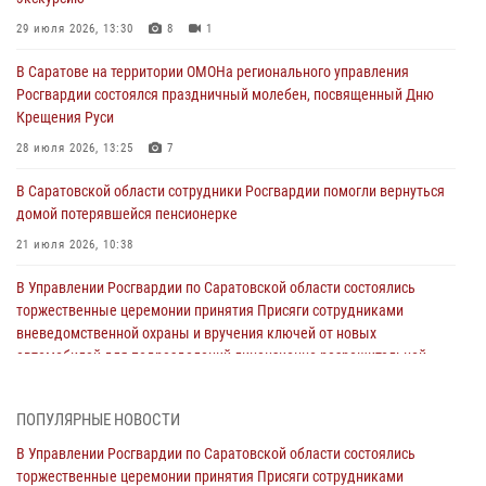
29 июля 2026, 13:30
8
1
В Саратове на территории ОМОНа регионального управления
Росгвардии состоялся праздничный молебен, посвященный Дню
Крещения Руси
28 июля 2026, 13:25
7
В Саратовской области сотрудники Росгвардии помогли вернуться
домой потерявшейся пенсионерке
21 июля 2026, 10:38
В Управлении Росгвардии по Саратовской области состоялись
торжественные церемонии принятия Присяги сотрудниками
вневедомственной охраны и вручения ключей от новых
автомобилей для подразделений лицензионно-разрешительной
работы и государственного контроля.
18 июля 2026, 13:37
10
1
ПОПУЛЯРНЫЕ НОВОСТИ
В Саратовской области самые лучшие каникулы проходят с
В Управлении Росгвардии по Саратовской области состоялись
Росгвардией
торжественные церемонии принятия Присяги сотрудниками