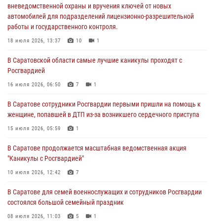
вневедомственной охраны и вручения ключей от новых
16 июля 2026, 06:50
7
1
автомобилей для подразделений лицензионно-разрешительной
работы и государственного контроля.
В Саратове сотрудники Росгвардии первыми пришли на помощь к
женщине, попавшей в ДТП из-за возникшего сердечного приступа
18 июля 2026, 13:37
10
1
15 июля 2026, 05:59
1
В Саратовской области самые лучшие каникулы проходят с
Росгвардией
В Саратове продолжается масштабная ведомственная акция
"Каникулы с Росгвардией"
16 июля 2026, 06:50
7
1
10 июля 2026, 12:42
7
В Саратове сотрудники Росгвардии первыми пришли на помощь к
женщине, попавшей в ДТП из-за возникшего сердечного приступа
В Саратовской области при содействии спецназа Росгвардии
задержан подозреваемый в незаконном обороте наркотиков
15 июля 2026, 05:59
1
10 июля 2026, 12:19
В Саратове продолжается масштабная ведомственная акция
"Каникулы с Росгвардией"
В Саратове для семей военнослужащих и сотрудников Росгвардии
состоялся большой семейный праздник
10 июля 2026, 12:42
7
08 июля 2026, 11:03
5
1
В Саратове для семей военнослужащих и сотрудников Росгвардии
состоялся большой семейный праздник
08 июля 2026, 11:03
5
1