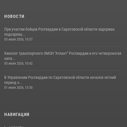
спецподразделения МВД провели совместный урок мужества для
семей сотрудников Росгвардии.
05 августа 2026, 12:55
7
1
НОВОСТИ
При участии бойцов Росгвардии в Саратовской области задержан
подозрева...
03 июля 2026, 10:57
Кинолог транспортного ОМОН "Атлант" Росгвардии и его четвероногая
напа...
03 июля 2026, 10:42
В Управлении Росгвардии по Саратовской области начался летний
период о...
01 июля 2026, 13:30
НАВИГАЦИЯ