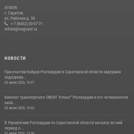
В Саратове на территории ОМОНа регионального управления
410056
Росгвардии состоялся праздничный молебен, посвященный Дню
г. Саратов,
Крещения Руси
ул. Рабочая д. 59
28 июля 2026, 13:25
+ 7 (8452) 20-07-71
7
info64@rosgvard.ru
В Саратове командир СОБР «Волкодав» и ветеран
спецподразделения МВД провели совместный урок мужества для
семей сотрудников Росгвардии.
05 августа 2026, 12:55
7
1
НОВОСТИ
При участии бойцов Росгвардии в Саратовской области задержан
подозрева...
03 июля 2026, 10:57
Кинолог транспортного ОМОН "Атлант" Росгвардии и его четвероногая
напа...
03 июля 2026, 10:42
В Управлении Росгвардии по Саратовской области начался летний
период о...
01 июля 2026, 13:30