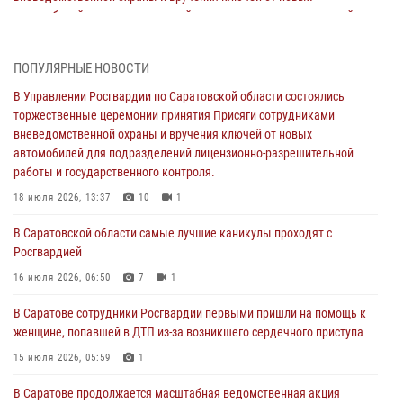
автомобилей для подразделений лицензионно-разрешительной
работы и государственного контроля.
18 июля 2026, 13:37
10
1
ПОПУЛЯРНЫЕ НОВОСТИ
В Саратовской области самые лучшие каникулы проходят с
В Управлении Росгвардии по Саратовской области состоялись
Росгвардией
торжественные церемонии принятия Присяги сотрудниками
вневедомственной охраны и вручения ключей от новых
16 июля 2026, 06:50
7
1
автомобилей для подразделений лицензионно-разрешительной
работы и государственного контроля.
В Саратове сотрудники Росгвардии первыми пришли на помощь к
женщине, попавшей в ДТП из-за возникшего сердечного приступа
18 июля 2026, 13:37
10
1
15 июля 2026, 05:59
1
В Саратовской области самые лучшие каникулы проходят с
Росгвардией
В Саратове продолжается масштабная ведомственная акция
"Каникулы с Росгвардией"
16 июля 2026, 06:50
7
1
10 июля 2026, 12:42
7
В Саратове сотрудники Росгвардии первыми пришли на помощь к
женщине, попавшей в ДТП из-за возникшего сердечного приступа
В Саратовской области при содействии спецназа Росгвардии
задержан подозреваемый в незаконном обороте наркотиков
15 июля 2026, 05:59
1
10 июля 2026, 12:19
В Саратове продолжается масштабная ведомственная акция