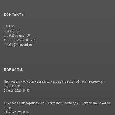
Росгвардии состоялся праздничный молебен, посвященный Дню
Крещения Руси
КОНТАКТЫ
28 июля 2026, 13:25
7
410056
В Саратове командир СОБР «Волкодав» и ветеран
г. Саратов,
спецподразделения МВД провели совместный урок мужества для
ул. Рабочая д. 59
семей сотрудников Росгвардии.
+ 7 (8452) 20-07-71
info64@rosgvard.ru
05 августа 2026, 12:55
7
1
Начальник Управления Росгвардии по Саратовской области
посетил Губернаторский кадетский колледж в городе Балаково
07 августа 2026, 11:35
4
НОВОСТИ
При участии бойцов Росгвардии в Саратовской области задержан
подозрева...
03 июля 2026, 10:57
Кинолог транспортного ОМОН "Атлант" Росгвардии и его четвероногая
напа...
03 июля 2026, 10:42