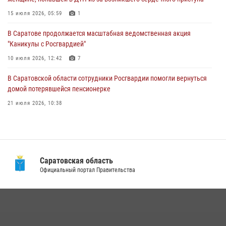
В Саратове продолжается масштабная ведомственная акция
"Каникулы с Росгвардией"
15 июля 2026, 05:59
1
10 июля 2026, 12:42
7
В Саратове продолжается масштабная ведомственная акция
"Каникулы с Росгвардией"
В Саратовской области при содействии спецназа Росгвардии
задержан подозреваемый в незаконном обороте наркотиков
10 июля 2026, 12:42
7
10 июля 2026, 12:19
В Саратовской области сотрудники Росгвардии помогли вернуться
домой потерявшейся пенсионерке
21 июля 2026, 10:38
В Саратове в честь празднования Дня Крещения Руси для молодых
сотрудников вневедомственной охраны провели историческую
экскурсию
29 июля 2026, 13:30
8
1
Саратовская область
Официальный портал Правительства
В Саратовской области при содействии спецназа Росгвардии
задержан подозреваемый в незаконном обороте наркотиков
10 июля 2026, 12:19
В Саратове на территории ОМОНа регионального управления