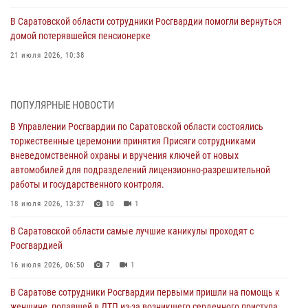
В Саратовской области сотрудники Росгвардии помогли вернуться
домой потерявшейся пенсионерке
21 июля 2026, 10:38
В Управлении Росгвардии по Саратовской области состоялись
торжественные церемонии принятия Присяги сотрудниками
ПОПУЛЯРНЫЕ НОВОСТИ
вневедомственной охраны и вручения ключей от новых
автомобилей для подразделений лицензионно-разрешительной
В Управлении Росгвардии по Саратовской области состоялись
работы и государственного контроля.
торжественные церемонии принятия Присяги сотрудниками
вневедомственной охраны и вручения ключей от новых
18 июля 2026, 13:37
10
1
автомобилей для подразделений лицензионно-разрешительной
работы и государственного контроля.
В Саратовской области самые лучшие каникулы проходят с
Росгвардией
18 июля 2026, 13:37
10
1
16 июля 2026, 06:50
7
1
В Саратовской области самые лучшие каникулы проходят с
Росгвардией
В Саратове сотрудники Росгвардии первыми пришли на помощь к
женщине, попавшей в ДТП из-за возникшего сердечного приступа
16 июля 2026, 06:50
7
1
15 июля 2026, 05:59
1
В Саратове сотрудники Росгвардии первыми пришли на помощь к
женщине, попавшей в ДТП из-за возникшего сердечного приступа