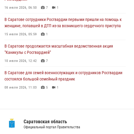
В Саратове продолжается масштабная ведомственная акция
"Каникулы с Росгвардией"
16 июля 2026, 06:50
7
1
10 июля 2026, 12:42
7
В Саратове сотрудники Росгвардии первыми пришли на помощь к
женщине, попавшей в ДТП из-за возникшего сердечного приступа
В Саратовской области при содействии спецназа Росгвардии
задержан подозреваемый в незаконном обороте наркотиков
15 июля 2026, 05:59
1
10 июля 2026, 12:19
В Саратове продолжается масштабная ведомственная акция
"Каникулы с Росгвардией"
В Саратове для семей военнослужащих и сотрудников Росгвардии
состоялся большой семейный праздник
10 июля 2026, 12:42
7
08 июля 2026, 11:03
5
1
В Саратове для семей военнослужащих и сотрудников Росгвардии
состоялся большой семейный праздник
08 июля 2026, 11:03
5
1
В Саратовской области при содействии спецназа Росгвардии
задержан подозреваемый в незаконном обороте наркотиков
10 июля 2026, 12:19
Саратовская область
В Саратовской области сотрудники Росгвардии помогли вернуться
Официальный портал Правительства
домой потерявшейся пенсионерке