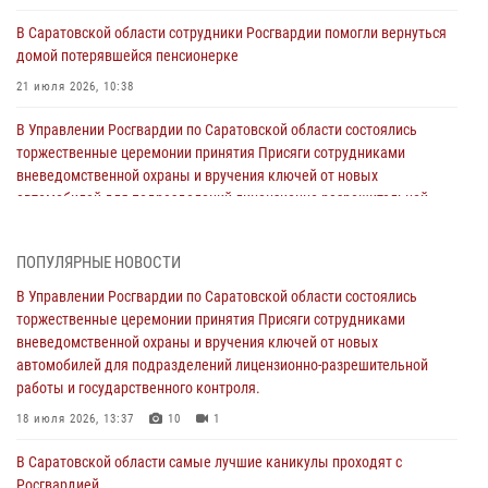
В Саратовской области сотрудники Росгвардии помогли вернуться
домой потерявшейся пенсионерке
21 июля 2026, 10:38
В Управлении Росгвардии по Саратовской области состоялись
торжественные церемонии принятия Присяги сотрудниками
вневедомственной охраны и вручения ключей от новых
автомобилей для подразделений лицензионно-разрешительной
работы и государственного контроля.
18 июля 2026, 13:37
10
1
ПОПУЛЯРНЫЕ НОВОСТИ
В Саратовской области самые лучшие каникулы проходят с
В Управлении Росгвардии по Саратовской области состоялись
Росгвардией
торжественные церемонии принятия Присяги сотрудниками
вневедомственной охраны и вручения ключей от новых
16 июля 2026, 06:50
7
1
автомобилей для подразделений лицензионно-разрешительной
работы и государственного контроля.
В Саратове сотрудники Росгвардии первыми пришли на помощь к
женщине, попавшей в ДТП из-за возникшего сердечного приступа
18 июля 2026, 13:37
10
1
15 июля 2026, 05:59
1
В Саратовской области самые лучшие каникулы проходят с
Росгвардией