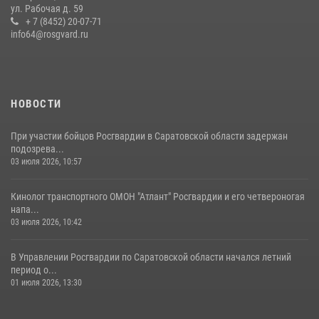
ул. Рабочая д. 59
28 июля 2026, 13:25
+ 7 (8452) 20-07-71
7
info64@rosgvard.ru
В Саратове командир СОБР «Волкодав» и ветеран
спецподразделения МВД провели совместный урок мужества для
семей сотрудников Росгвардии.
05 августа 2026, 12:55
7
1
НОВОСТИ
При участии бойцов Росгвардии в Саратовской области задержан
подозрева...
03 июля 2026, 10:57
Кинолог транспортного ОМОН "Атлант" Росгвардии и его четвероногая
напа...
03 июля 2026, 10:42
В Управлении Росгвардии по Саратовской области начался летний
период о...
01 июля 2026, 13:30