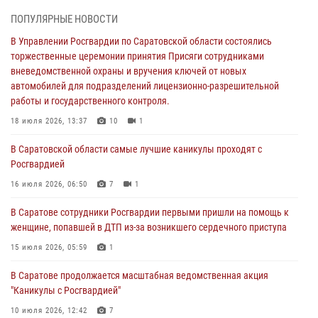
торжественные церемонии принятия Присяги сотрудниками
ПОПУЛЯРНЫЕ НОВОСТИ
вневедомственной охраны и вручения ключей от новых
автомобилей для подразделений лицензионно-разрешительной
В Управлении Росгвардии по Саратовской области состоялись
работы и государственного контроля.
торжественные церемонии принятия Присяги сотрудниками
вневедомственной охраны и вручения ключей от новых
18 июля 2026, 13:37
10
1
автомобилей для подразделений лицензионно-разрешительной
работы и государственного контроля.
В Саратовской области самые лучшие каникулы проходят с
Росгвардией
18 июля 2026, 13:37
10
1
16 июля 2026, 06:50
7
1
В Саратовской области самые лучшие каникулы проходят с
Росгвардией
В Саратове сотрудники Росгвардии первыми пришли на помощь к
женщине, попавшей в ДТП из-за возникшего сердечного приступа
16 июля 2026, 06:50
7
1
15 июля 2026, 05:59
1
В Саратове сотрудники Росгвардии первыми пришли на помощь к
женщине, попавшей в ДТП из-за возникшего сердечного приступа
В Саратове продолжается масштабная ведомственная акция
"Каникулы с Росгвардией"
15 июля 2026, 05:59
1
10 июля 2026, 12:42
7
В Саратове продолжается масштабная ведомственная акция
"Каникулы с Росгвардией"
В Саратовской области при содействии спецназа Росгвардии
задержан подозреваемый в незаконном обороте наркотиков
10 июля 2026, 12:42
7