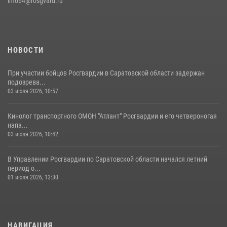
info64@rosgvard.ru
В Саратове командир СОБР «Волкодав» и ветеран
спецподразделения МВД провели совместный урок мужества для
семей сотрудников Росгвардии.
05 августа 2026, 12:55
7
1
НОВОСТИ
При участии бойцов Росгвардии в Саратовской области задержан
подозрева...
03 июля 2026, 10:57
Кинолог транспортного ОМОН "Атлант" Росгвардии и его четвероногая
напа...
03 июля 2026, 10:42
В Управлении Росгвардии по Саратовской области начался летний
период о...
01 июля 2026, 13:30
НАВИГАЦИЯ