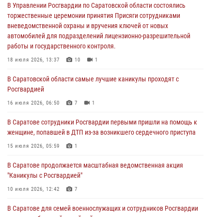
В Саратовской области самые лучшие каникулы проходят с
В Управлении Росгвардии по Саратовской области состоялись
Росгвардией
торжественные церемонии принятия Присяги сотрудниками
вневедомственной охраны и вручения ключей от новых
16 июля 2026, 06:50
7
1
автомобилей для подразделений лицензионно-разрешительной
работы и государственного контроля.
В Саратове сотрудники Росгвардии первыми пришли на помощь к
женщине, попавшей в ДТП из-за возникшего сердечного приступа
18 июля 2026, 13:37
10
1
15 июля 2026, 05:59
1
В Саратовской области самые лучшие каникулы проходят с
Росгвардией
В Саратове продолжается масштабная ведомственная акция
"Каникулы с Росгвардией"
16 июля 2026, 06:50
7
1
10 июля 2026, 12:42
7
В Саратове сотрудники Росгвардии первыми пришли на помощь к
женщине, попавшей в ДТП из-за возникшего сердечного приступа
В Саратовской области при содействии спецназа Росгвардии
задержан подозреваемый в незаконном обороте наркотиков
15 июля 2026, 05:59
1
10 июля 2026, 12:19
В Саратове продолжается масштабная ведомственная акция
"Каникулы с Росгвардией"
В Саратове для семей военнослужащих и сотрудников Росгвардии
состоялся большой семейный праздник
10 июля 2026, 12:42
7
08 июля 2026, 11:03
5
1
В Саратове для семей военнослужащих и сотрудников Росгвардии