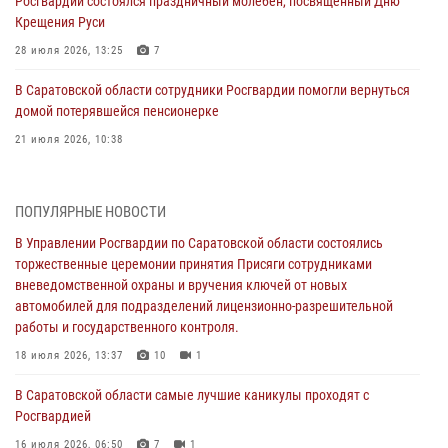
Росгвардии состоялся праздничный молебен, посвященный Дню
Крещения Руси
28 июля 2026, 13:25
7
В Саратовской области сотрудники Росгвардии помогли вернуться
домой потерявшейся пенсионерке
21 июля 2026, 10:38
В Управлении Росгвардии по Саратовской области состоялись
торжественные церемонии принятия Присяги сотрудниками
ПОПУЛЯРНЫЕ НОВОСТИ
вневедомственной охраны и вручения ключей от новых
автомобилей для подразделений лицензионно-разрешительной
В Управлении Росгвардии по Саратовской области состоялись
работы и государственного контроля.
торжественные церемонии принятия Присяги сотрудниками
вневедомственной охраны и вручения ключей от новых
18 июля 2026, 13:37
10
1
автомобилей для подразделений лицензионно-разрешительной
работы и государственного контроля.
В Саратовской области самые лучшие каникулы проходят с
Росгвардией
18 июля 2026, 13:37
10
1
16 июля 2026, 06:50
7
1
В Саратовской области самые лучшие каникулы проходят с
Росгвардией
В Саратове сотрудники Росгвардии первыми пришли на помощь к
женщине, попавшей в ДТП из-за возникшего сердечного приступа
16 июля 2026, 06:50
7
1