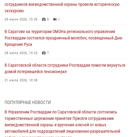
сотрудников вневедомственной охраны провели историческую
экскурсию
29 июля 2026, 13:30
8
1
В Саратове на территории ОМОНа регионального управления
Росгвардии состоялся праздничный молебен, посвященный Дню
Крещения Руси
28 июля 2026, 13:25
7
В Саратовской области сотрудники Росгвардии помогли вернуться
домой потерявшейся пенсионерке
21 июля 2026, 10:38
В Управлении Росгвардии по Саратовской области состоялись
торжественные церемонии принятия Присяги сотрудниками
ПОПУЛЯРНЫЕ НОВОСТИ
вневедомственной охраны и вручения ключей от новых
автомобилей для подразделений лицензионно-разрешительной
В Управлении Росгвардии по Саратовской области состоялись
работы и государственного контроля.
торжественные церемонии принятия Присяги сотрудниками
вневедомственной охраны и вручения ключей от новых
18 июля 2026, 13:37
10
1
автомобилей для подразделений лицензионно-разрешительной