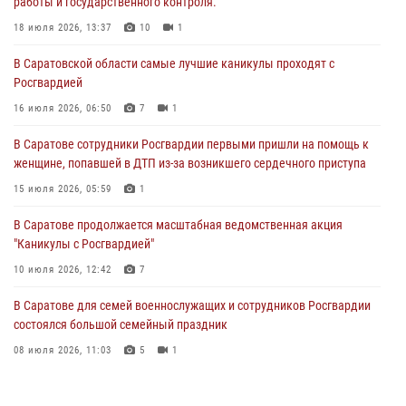
работы и государственного контроля.
В Саратовской области самые лучшие каникулы проходят с
Росгвардией
18 июля 2026, 13:37
10
1
16 июля 2026, 06:50
7
1
В Саратовской области самые лучшие каникулы проходят с
Росгвардией
В Саратове сотрудники Росгвардии первыми пришли на помощь к
женщине, попавшей в ДТП из-за возникшего сердечного приступа
16 июля 2026, 06:50
7
1
15 июля 2026, 05:59
1
В Саратове сотрудники Росгвардии первыми пришли на помощь к
женщине, попавшей в ДТП из-за возникшего сердечного приступа
В Саратове продолжается масштабная ведомственная акция
"Каникулы с Росгвардией"
15 июля 2026, 05:59
1
10 июля 2026, 12:42
7
В Саратове продолжается масштабная ведомственная акция
"Каникулы с Росгвардией"
В Саратовской области при содействии спецназа Росгвардии
задержан подозреваемый в незаконном обороте наркотиков
10 июля 2026, 12:42
7
10 июля 2026, 12:19
В Саратове для семей военнослужащих и сотрудников Росгвардии
состоялся большой семейный праздник
08 июля 2026, 11:03
5
1
В Саратовской области сотрудники Росгвардии помогли вернуться
домой потерявшейся пенсионерке