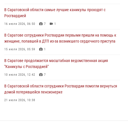
16 июля 2026, 06:50
7
1
В Саратовской области самые лучшие каникулы проходят с
Росгвардией
В Саратове сотрудники Росгвардии первыми пришли на помощь к
женщине, попавшей в ДТП из-за возникшего сердечного приступа
16 июля 2026, 06:50
7
1
15 июля 2026, 05:59
1
В Саратове сотрудники Росгвардии первыми пришли на помощь к
женщине, попавшей в ДТП из-за возникшего сердечного приступа
В Саратове продолжается масштабная ведомственная акция
"Каникулы с Росгвардией"
15 июля 2026, 05:59
1
10 июля 2026, 12:42
7
В Саратове продолжается масштабная ведомственная акция
"Каникулы с Росгвардией"
В Саратовской области при содействии спецназа Росгвардии
задержан подозреваемый в незаконном обороте наркотиков
10 июля 2026, 12:42
7
10 июля 2026, 12:19
В Саратовской области сотрудники Росгвардии помогли вернуться
домой потерявшейся пенсионерке
21 июля 2026, 10:38
В Саратове в честь празднования Дня Крещения Руси для молодых
сотрудников вневедомственной охраны провели историческую
экскурсию