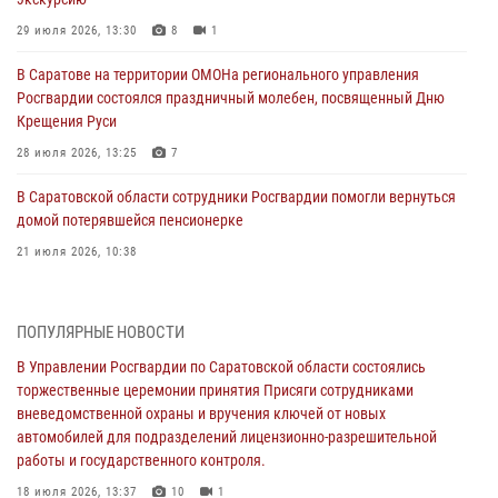
29 июля 2026, 13:30
8
1
В Саратове на территории ОМОНа регионального управления
Росгвардии состоялся праздничный молебен, посвященный Дню
Крещения Руси
28 июля 2026, 13:25
7
В Саратовской области сотрудники Росгвардии помогли вернуться
домой потерявшейся пенсионерке
21 июля 2026, 10:38
В Управлении Росгвардии по Саратовской области состоялись
торжественные церемонии принятия Присяги сотрудниками
ПОПУЛЯРНЫЕ НОВОСТИ
вневедомственной охраны и вручения ключей от новых
автомобилей для подразделений лицензионно-разрешительной
В Управлении Росгвардии по Саратовской области состоялись
работы и государственного контроля.
торжественные церемонии принятия Присяги сотрудниками
вневедомственной охраны и вручения ключей от новых
18 июля 2026, 13:37
10
1
автомобилей для подразделений лицензионно-разрешительной
работы и государственного контроля.
В Саратовской области самые лучшие каникулы проходят с
Росгвардией
18 июля 2026, 13:37
10
1