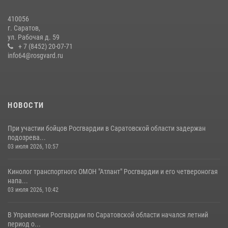
В Саратове на территории ОМОНа регионального управления
410056
Росгвардии состоялся праздничный молебен, посвященный Дню
г. Саратов,
Крещения Руси
ул. Рабочая д. 59
28 июля 2026, 13:25
+ 7 (8452) 20-07-71
7
info64@rosgvard.ru
В Саратове командир СОБР «Волкодав» и ветеран
спецподразделения МВД провели совместный урок мужества для
семей сотрудников Росгвардии.
05 августа 2026, 12:55
7
1
НОВОСТИ
При участии бойцов Росгвардии в Саратовской области задержан
подозрева...
03 июля 2026, 10:57
Кинолог транспортного ОМОН "Атлант" Росгвардии и его четвероногая
напа...
03 июля 2026, 10:42
В Управлении Росгвардии по Саратовской области начался летний
период о...