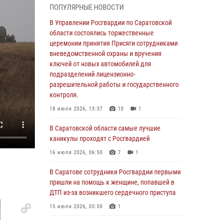
ПОПУЛЯРНЫЕ НОВОСТИ
области состоялись торжественные
церемонии принятия Присяги сотрудниками
В Управлении Росгвардии по Саратовской
вневедомственной охраны и вручения
области состоялись торжественные
ключей от новых автомобилей для
церемонии принятия Присяги сотрудниками
подразделений лицензионно-
вневедомственной охраны и вручения
разрешительной работы и государственного
ключей от новых автомобилей для
контроля.
подразделений лицензионно-
разрешительной работы и государственного
18 июля 2026, 13:37
10
1
контроля.
В Саратовской области самые лучшие
18 июля 2026, 13:37
10
1
каникулы проходят с Росгвардией
В Саратовской области самые лучшие
16 июля 2026, 06:50
7
1
каникулы проходят с Росгвардией
В Саратове сотрудники Росгвардии первыми
16 июля 2026, 06:50
7
1
пришли на помощь к женщине, попавшей в
ДТП из-за возникшего сердечного приступа
В Саратове сотрудники Росгвардии первыми
пришли на помощь к женщине, попавшей в
15 июля 2026, 05:59
1
ДТП из-за возникшего сердечного приступа
В Саратове продолжается масштабная
15 июля 2026, 05:59
1
ведомственная акция "Каникулы с