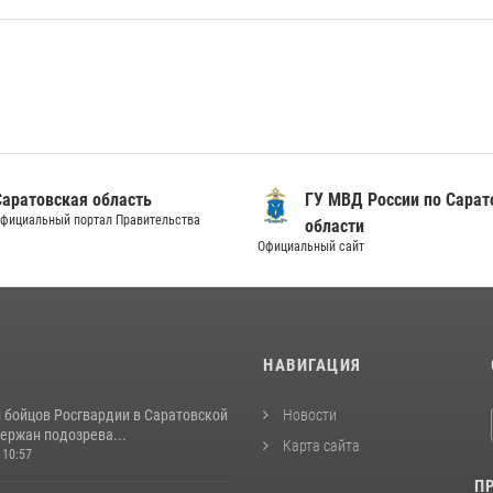
Саратовская область
ГУ МВД России по Сарат
фициальный портал Правительства
области
Официальный сайт
И
НАВИГАЦИЯ
и бойцов Росгвардии в Саратовской
Новости
ержан подозрева...
Карта сайта
 10:57
П