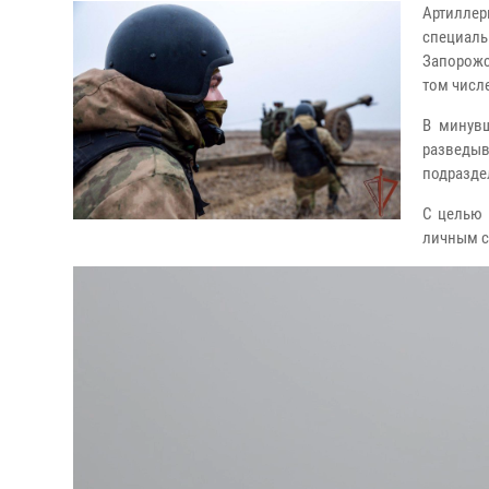
Артиллер
специал
Запорожс
том числ
В минув
разведыв
подразде
С целью 
личным с