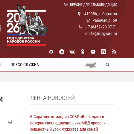
ВЕРСИЯ ДЛЯ СЛАБОВИДЯЩИХ
410056, г. Саратов
ул. Рабочая д. 59
И
+ 7 (8452) 20-07-71
info64@rosgvard.ru
Ы
ПРЕСС-СЛУЖБА
ЛЕНТА НОВОСТЕЙ
И
В Саратове командир СОБР «Волкодав» и
ветеран спецподразделения МВД провели
совместный урок мужества для семей