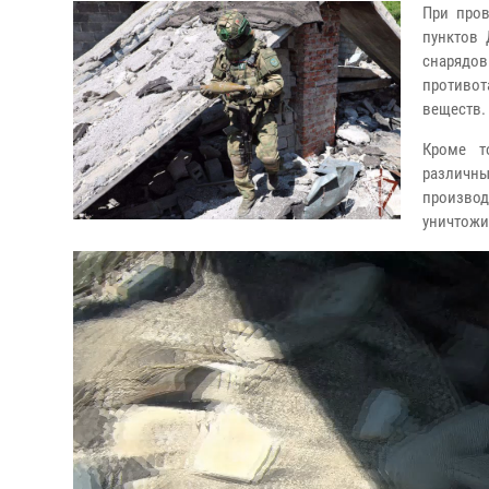
При про
пунктов 
снарядов
противот
веществ.
Кроме т
различн
производ
уничтожи