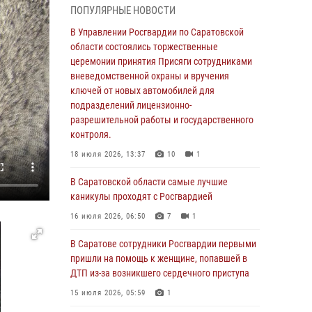
ПОПУЛЯРНЫЕ НОВОСТИ
В Саратовской области сотрудники
Росгвардии помогли вернуться домой
В Управлении Росгвардии по Саратовской
потерявшейся пенсионерке
области состоялись торжественные
церемонии принятия Присяги сотрудниками
21 июля 2026, 10:38
вневедомственной охраны и вручения
В Управлении Росгвардии по Саратовской
ключей от новых автомобилей для
области состоялись торжественные
подразделений лицензионно-
церемонии принятия Присяги сотрудниками
разрешительной работы и государственного
вневедомственной охраны и вручения
контроля.
ключей от новых автомобилей для
18 июля 2026, 13:37
10
1
подразделений лицензионно-
разрешительной работы и государственного
В Саратовской области самые лучшие
контроля.
каникулы проходят с Росгвардией
18 июля 2026, 13:37
10
1
16 июля 2026, 06:50
7
1
В Саратовской области самые лучшие
В Саратове сотрудники Росгвардии первыми
каникулы проходят с Росгвардией
пришли на помощь к женщине, попавшей в
ДТП из-за возникшего сердечного приступа
16 июля 2026, 06:50
7
1
15 июля 2026, 05:59
1
В Саратове сотрудники Росгвардии первыми