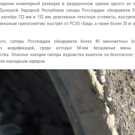
ведении инженерной разведки в разрушенном здании одного из 
Донецкой Народной Республики саперы Росгвардии обнаружили 9
 калибра 122 мм и 152 мм, реактивные пехотные огнеметы, выстрел
анковым гранатометам, выстрел от РСЗО «Град», а также более 20 кг
ого, саперы Росгвардии обнаружили более 40 минометных бо
ых модификаций, среди которых 60-мм бесшумные мины 
ства. Опасные находки саперы ведомства вывезли на безопасное 
ли накладным зарядом.