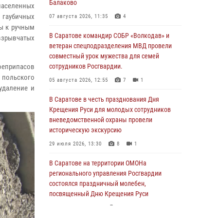
Балаково
населенных
 гаубичных
07 августа 2026, 11:35
4
ы к ручным
В Саратове командир СОБР «Волкодав» и
 взрывчатых
ветеран спецподразделения МВД провели
совместный урок мужества для семей
еприпасов
сотрудников Росгвардии.
польского
05 августа 2026, 12:55
7
1
удаление и
В Саратове в честь празднования Дня
Крещения Руси для молодых сотрудников
вневедомственной охраны провели
историческую экскурсию
29 июля 2026, 13:30
8
1
В Саратове на территории ОМОНа
регионального управления Росгвардии
состоялся праздничный молебен,
посвященный Дню Крещения Руси
28 июля 2026, 13:25
7