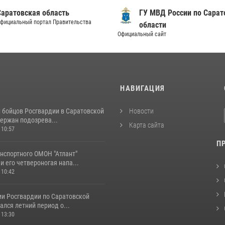
Саратовская область
ГУ МВД России по Сарат
фициальный портал Правительства
области
Официальный сайт
И
НАВИГАЦИЯ
и бойцов Росгвардии в Саратовской
Новости
ержан подозрева...
Карта сайта
 10:57
П
нспортного ОМОН "Атлант"
и его четвероногая напа...
 10:42
ии Росгвардии по Саратовской
ался летний период о...
 13:30